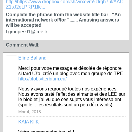
http://https://www.dropbox.com/sh/wrxovm5ztrgh7uf/AAC
Z1sJ2eLPRP1ffc...
Complete the phrase from the website title bar - "An
international network of/for "....... Amusing answers
will be accepted
f.groupes01@free.fr
Comment Wall:
Eline Balland
Merci pour votre message et désolée de répondre
si tard ! J'ai créé un blog avec mon groupe de TPE :
http://blob.ytterbium.eu/
Nous y avons regroupé toutes nos expériences.
Nous avons testé l'effet des aimants et des LED sur
le blob et j'ai vu que ces sujets vous intéressaient
(spoiler : les résultats sont un peu décevants).
Mar 4, 2018
KAIA KIIK