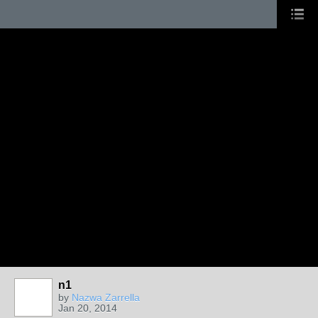
n1
by
Nazwa Zarrella
Jan 20, 2014